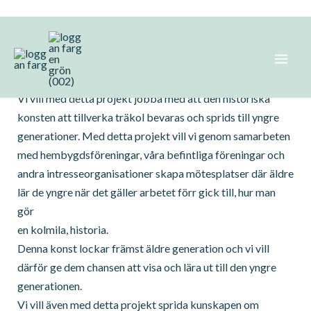
Hoppa
Kolmila – Ett rykande intresse
till
innehåll
2026 arbetar vi med vårt nya Kolmileprojekt!
Vi vill med detta projekt jobba med att den historiska
konsten att tillverka träkol bevaras och sprids till yngre
generationer. Med detta projekt vill vi genom samarbeten
med hembygdsföreningar, våra befintliga föreningar och
andra intresseorganisationer skapa mötesplatser där äldre
lär de yngre när det gäller arbetet förr gick till, hur man
gör
en kolmila, historia.
Denna konst lockar främst äldre generation och vi vill
därför ge dem chansen att visa och lära ut till den yngre
generationen.
Vi vill även med detta projekt sprida kunskapen om