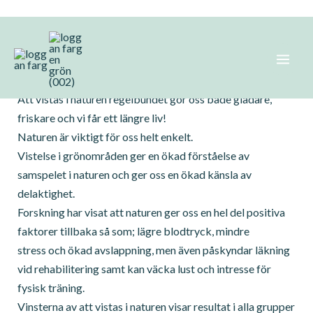
Hoppa
Näverbiten- Naturpedagogik
till
innehåll
Näverbiten är ett metodmaterial framtaget 2015
Att vistas i naturen regelbundet gör oss både gladare,
friskare och vi får ett längre liv!
Naturen är viktigt för oss helt enkelt.
Vistelse i grönområden ger en ökad förståelse av
samspelet i naturen och ger oss en ökad känsla av
delaktighet.
Forskning har visat att naturen ger oss en hel del positiva
faktorer tillbaka så som; lägre blodtryck, mindre
stress och ökad avslappning, men även påskyndar läkning
vid rehabilitering samt kan väcka lust och intresse för
fysisk träning.
Vinsterna av att vistas i naturen visar resultat i alla grupper