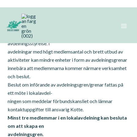
Hoppa
Avdelningsgren
till
innehåll
Förbundet är uppbyggt av lokalavdelningar med en
avdelningsstyrelse. I
avdelningar med högt medlemsantal och brett utbud av
aktiviteter kan mindre enheter i form av avdelningsgrenar
innebära att medlemmarna kommer närmare verksamhet
och beslut.
Beslut om införande av avdelningsgren/grenar fattas på
ett möte i lokalavdel-
ningen som meddelar förbundskansliet och lämnar
kontaktuppgifter till ansvarig Kotte.
Minst tre medlemmar i en lokalavdelning kan besluta
om att skapa en
avdelningsgren.