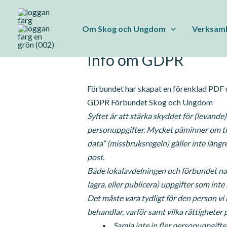
Hoppa
till
Om Skog och Ungdom
Verksam
innehåll
Info om GDPR
Förbundet har skapat en förenklad PDF 
GDPR Förbundet Skog och Ungdom
Syftet är att stärka skyddet för (levand
personuppgifter. Mycket påminner om tid
data” (missbruksregeln) gäller inte längr
post.
Både lokalavdelningen och förbundet natio
lagra, eller publicera) uppgifter som inte
Det måste vara tydligt för den person vi b
behandlar, varför samt vilka rättighete
Samla inte in fler personuppgifter