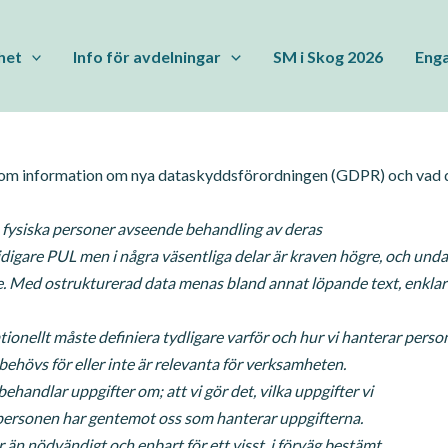
het
Info för avdelningar
SM i Skog 2026
Enga
om information om nya dataskyddsförordningen (GDPR) och vad den
e) fysiska personer avseende behandling av deras
igare PUL men i några väsentliga delar är kraven högre, och unda
e. Med ostrukturerad data menas bland annat löpande text, enklare l
nellt måste definiera tydligare varför och hur vi hanterar personu
 behövs för eller inte är relevanta för verksamheten.
ehandlar uppgifter om; att vi gör det, vilka uppgifter vi
r personen har gentemot oss som hanterar uppgifterna.
 än nödvändigt och enbart för ett visst, i förväg bestämt,