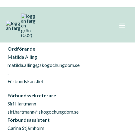
Hoppa
Styrelsen och anställda
till
innehåll
Styrelse
Ordförande
Matilda Alling
matilda.alling@skogochungdom.se
.
Förbundskansliet
Förbundssekreterare
Siri Hartmann
siri.hartmann@skogochungdom.se
Förbundsassistent
Carina Stjärnholm