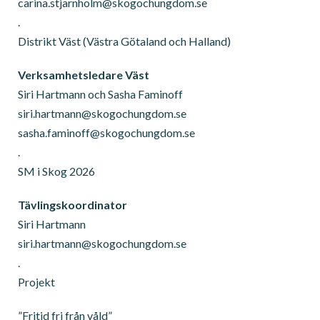
carina.stjarnholm@skogochungdom.se
.
Distrikt Väst (Västra Götaland och Halland)
Verksamhetsledare Väst
Siri Hartmann och Sasha Faminoff
siri.hartmann@skogochungdom.se
sasha.faminoff@skogochungdom.se
.
SM i Skog 2026
Tävlingskoordinator
Siri Hartmann
siri.hartmann@skogochungdom.se
.
Projekt
”Fritid fri från våld”