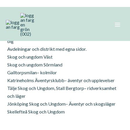
Hoppa
Kontakta avdelningar
till
innehåll
Kontakta
förbundet
om ni vill få info om avdelningar nära
dig
Avdelningar och distrikt med egna sidor.
Skog och ungdom Väst
Skog och ungdom Sörmland
Galltorpsmilan
– kolmilor
Katrineholms Äventyrsklubb
– äventyr och upplevelser
Tälje Skog och Ungdom, Stall Bergtorp
– ridverksamhet
och läger
Jönköping Skog och Ungdom
– Äventyr och skogsläger
Skellefteå Skog och Ungdom