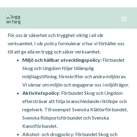
Hoppa
Policy
till
innehåll
För oss är säkerhet och trygghet viktig i all vår
verksamhet. I vår policy formulerar vi hur vi förhåller oss
till att ge alla en trygg och säker verksamhet.
Miljö och hållbar utvecklingspolicy:
Förbundet
Skog och Ungdom följer tillämplig
miljölagstiftning, föreskrifter och andra miljökrav.
Vi värnar om miljön och engagerar oss i miljöfrågor.
Aktivitetspolicy:
Förbundet Skog och Ungdom
eftersträvar att följa branschledande riktlinjer och
regelverk. Till exempel: Svenska Klätterförbundet,
Svenska Ridsportsförbundet och Svenska
Kanotförbundet.
Alkohol- och drogpolicy: Förbundet Skog och