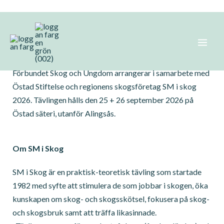
Hoppa
SM i Skog 2026
till
innehåll
Förbundet Skog och Ungdom arrangerar i samarbete med
Östad Stiftelse och regionens skogsföretag SM i skog
2026. Tävlingen hålls den 25 + 26 september 2026 på
Östad säteri, utanför Alingsås.
Om SM i Skog
SM i Skog är en praktisk-teoretisk tävling som startade
1982 med syfte att stimulera de som jobbar i skogen, öka
kunskapen om skog- och skogsskötsel, fokusera på skog-
och skogsbruk samt att träffa likasinnade.