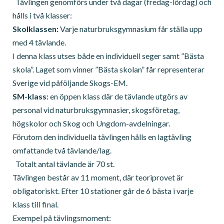
Tävlingen genomförs under två dagar (fredag-lördag) och
hålls i två klasser:
Skolklassen:
Varje naturbruksgymnasium får ställa upp
med 4 tävlande.
I denna klass utses både en individuell seger samt ”Bästa
skola”. Laget som vinner ”Bästa skolan” får representerar
Sverige vid påföljande Skogs-EM.
SM-klass:
en öppen klass där de tävlande utgörs av
personal vid naturbruksgymnasier, skogsföretag,
högskolor och Skog och Ungdom-avdelningar.
Förutom den individuella tävlingen hålls en lagtävling
omfattande två tävlande/lag.
Totalt antal tävlande är 70 st.
Tävlingen består av 11 moment, där teoriprovet är
obligatoriskt. Efter 10 stationer går de 6 bästa i varje
klass till final.
Exempel på tävlingsmoment: