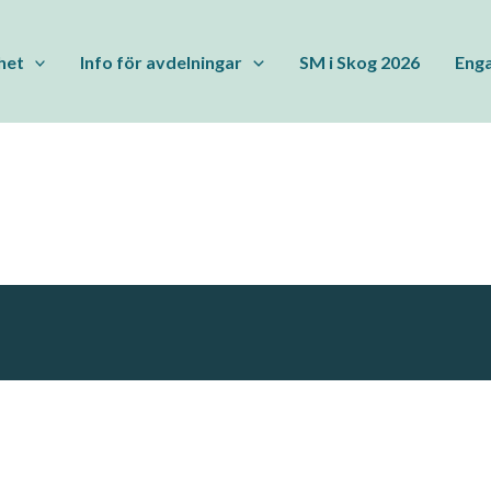
het
Info för avdelningar
SM i Skog 2026
Enga