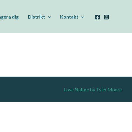
gera dig
Distrikt
Kontakt
Love Nature by Tyler Moore